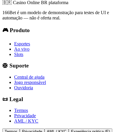
🇧🇷 Casino Online BR plataforma
166Bet é um modelo de demonstração para testes de UI e
automação — não é oferta real.
🎮
Produto
Esportes
Ao vivo
Slots
🛟
Suporte
Central de ajuda
Jogo responsável
Ouvidoria
📜
Legal
Termos
Privacidade
AML / KYC
Termos
Privacidade
AML / KYC
Experiência prática (E)