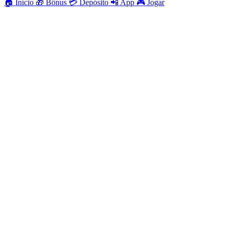
🏠
Início
🎁
Bônus
💳
Depósito
📲
App
🎮
Jogar