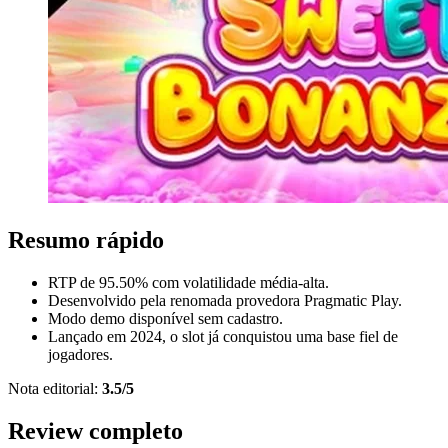
Resumo rápido
RTP de 95.50% com volatilidade média-alta.
Desenvolvido pela renomada provedora Pragmatic Play.
Modo demo disponível sem cadastro.
Lançado em 2024, o slot já conquistou uma base fiel de
jogadores.
Nota editorial:
3.5/5
Review completo