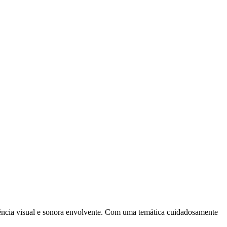
ência visual e sonora envolvente. Com uma temática cuidadosamente