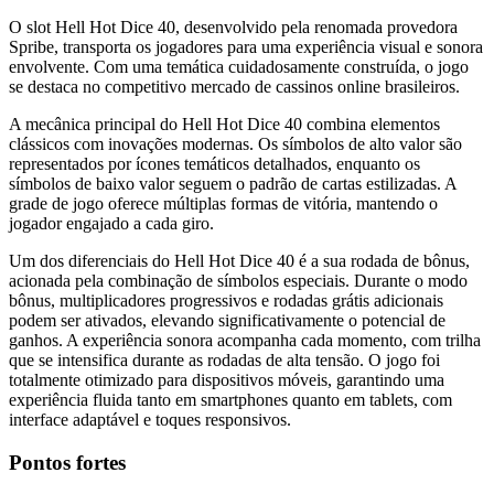
O slot Hell Hot Dice 40, desenvolvido pela renomada provedora
Spribe, transporta os jogadores para uma experiência visual e sonora
envolvente. Com uma temática cuidadosamente construída, o jogo
se destaca no competitivo mercado de cassinos online brasileiros.
A mecânica principal do Hell Hot Dice 40 combina elementos
clássicos com inovações modernas. Os símbolos de alto valor são
representados por ícones temáticos detalhados, enquanto os
símbolos de baixo valor seguem o padrão de cartas estilizadas. A
grade de jogo oferece múltiplas formas de vitória, mantendo o
jogador engajado a cada giro.
Um dos diferenciais do Hell Hot Dice 40 é a sua rodada de bônus,
acionada pela combinação de símbolos especiais. Durante o modo
bônus, multiplicadores progressivos e rodadas grátis adicionais
podem ser ativados, elevando significativamente o potencial de
ganhos. A experiência sonora acompanha cada momento, com trilha
que se intensifica durante as rodadas de alta tensão. O jogo foi
totalmente otimizado para dispositivos móveis, garantindo uma
experiência fluida tanto em smartphones quanto em tablets, com
interface adaptável e toques responsivos.
Pontos fortes