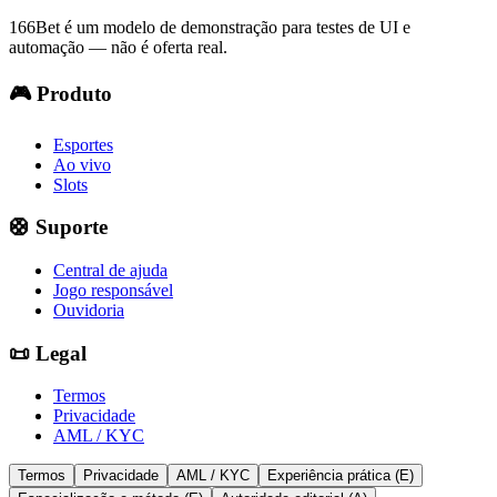
166Bet é um modelo de demonstração para testes de UI e
automação — não é oferta real.
🎮
Produto
Esportes
Ao vivo
Slots
🛟
Suporte
Central de ajuda
Jogo responsável
Ouvidoria
📜
Legal
Termos
Privacidade
AML / KYC
Termos
Privacidade
AML / KYC
Experiência prática (E)