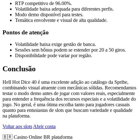
RTP competitivo de 96.00%.
Volatilidade baixa adequada para diferentes perfis.
Modo demo disponível para testes.
Temática envolvente e visual de alta qualidade.
Pontos de atenção
Volatilidade baixa exige gestão de banca.
Sessões sem bônus podem se estender por 20 a 50 giros.
Disponibilidade pode variar por região.
Conclusão
Hell Hot Dice 40 é uma excelente adição ao catálogo da Spribe,
combinando visual atraente com mecânicas sólidas. Recomendamos
testar o modo demo antes de jogar com valores reais, especialmente
para entender a frequência dos recursos especiais e a volatilidade do
jogo. No geral, é uma ótima escolha tanto para jogadores casuais
quanto para entusiastas de slots que buscam variedade e qualidade
na plataforma.
Voltar aos slots
Abrir conta
🇧🇷 Casino Online BR plataforma