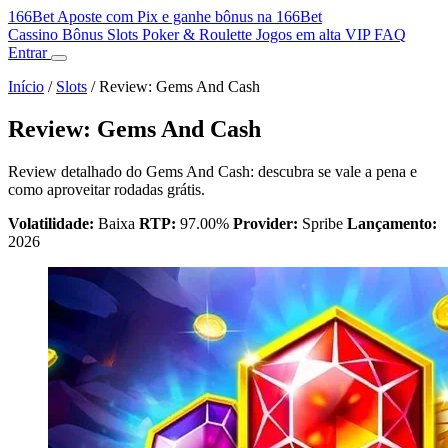
166Bet
Aposte com Pix e ganhe bônus na 166Bet
Cassino
Bônus
Slots
Poker & Roulette
Jogos em alta
VIP
FAQ
Entrar
Início
/
Slots
/
Review: Gems And Cash
Review: Gems And Cash
Review detalhado do Gems And Cash: descubra se vale a pena e
como aproveitar rodadas grátis.
Volatilidade:
Baixa
RTP:
97.00%
Provider:
Spribe
Lançamento:
2026