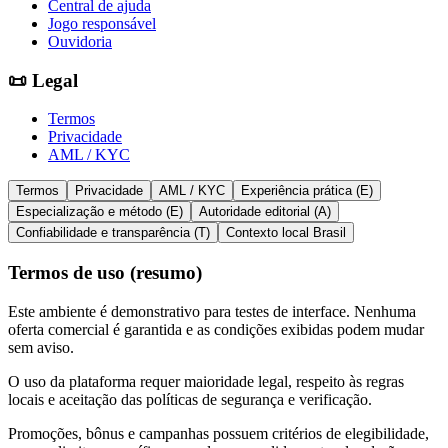
Central de ajuda
Jogo responsável
Ouvidoria
📜
Legal
Termos
Privacidade
AML / KYC
Termos
Privacidade
AML / KYC
Experiência prática (E)
Especialização e método (E)
Autoridade editorial (A)
Confiabilidade e transparência (T)
Contexto local Brasil
Termos de uso (resumo)
Este ambiente é demonstrativo para testes de interface. Nenhuma
oferta comercial é garantida e as condições exibidas podem mudar
sem aviso.
O uso da plataforma requer maioridade legal, respeito às regras
locais e aceitação das políticas de segurança e verificação.
Promoções, bônus e campanhas possuem critérios de elegibilidade,