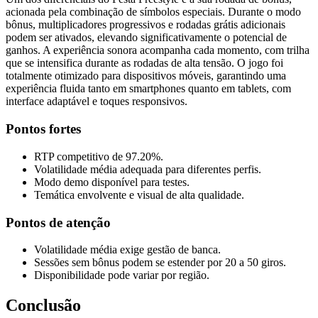
acionada pela combinação de símbolos especiais. Durante o modo
bônus, multiplicadores progressivos e rodadas grátis adicionais
podem ser ativados, elevando significativamente o potencial de
ganhos. A experiência sonora acompanha cada momento, com trilha
que se intensifica durante as rodadas de alta tensão. O jogo foi
totalmente otimizado para dispositivos móveis, garantindo uma
experiência fluida tanto em smartphones quanto em tablets, com
interface adaptável e toques responsivos.
Pontos fortes
RTP competitivo de 97.20%.
Volatilidade média adequada para diferentes perfis.
Modo demo disponível para testes.
Temática envolvente e visual de alta qualidade.
Pontos de atenção
Volatilidade média exige gestão de banca.
Sessões sem bônus podem se estender por 20 a 50 giros.
Disponibilidade pode variar por região.
Conclusão