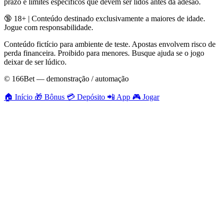
prazo e limites específicos que devem ser lidos antes da adesão.
🔞 18+ | Conteúdo destinado exclusivamente a maiores de idade.
Jogue com responsabilidade.
Conteúdo fictício para ambiente de teste. Apostas envolvem risco de
perda financeira. Proibido para menores. Busque ajuda se o jogo
deixar de ser lúdico.
© 166Bet — demonstração / automação
🏠
Início
🎁
Bônus
💳
Depósito
📲
App
🎮
Jogar